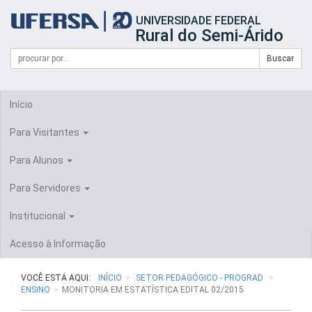
Início
UNIVERSIDADE FEDERAL
do
Rural do Semi-Árido
cabeçalho
do
Campo
Formulário
Buscar
portal
de
da
de
busca
UFERSA
Busca
Início
Para Visitantes
Para Alunos
Para Servidores
Institucional
Acesso à Informação
VOCÊ ESTÁ AQUI:
INÍCIO
SETOR PEDAGÓGICO - PROGRAD
ENSINO
MONITORIA EM ESTATÍSTICA EDITAL 02/2015