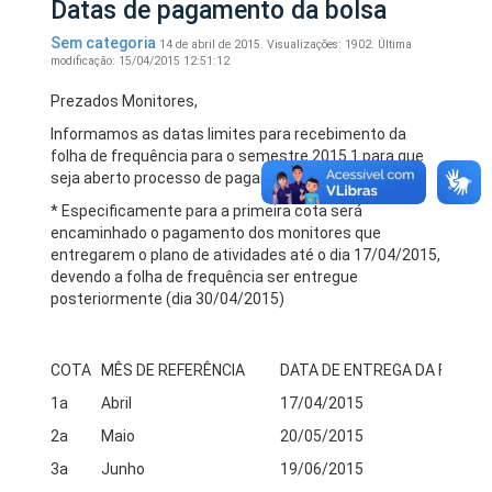
Datas de pagamento da bolsa
Sem categoria
14 de abril de 2015.
Visualizações: 1902.
Última
modificação: 15/04/2015 12:51:12
Prezados Monitores,
Informamos as datas limites para recebimento da
folha de frequência para o semestre 2015.1 para que
seja aberto processo de pagamento junto à DICAFI.
* Especificamente para a primeira cota será
encaminhado o pagamento dos monitores que
entregarem o plano de atividades até o dia 17/04/2015,
devendo a folha de frequência ser entregue
posteriormente (dia 30/04/2015)
COTA
MÊS DE REFERÊNCIA
DATA DE ENTREGA DA FREQU
1a
Abril
17/04/2015
2a
Maio
20/05/2015
3a
Junho
19/06/2015