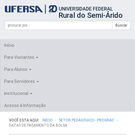
Início
UNIVERSIDADE FEDERAL
do
Rural do Semi-Árido
cabeçalho
do
Campo
Formulário
Buscar
portal
de
da
de
busca
UFERSA
Busca
Início
Para Visitantes
Para Alunos
Para Servidores
Institucional
Acesso à Informação
VOCÊ ESTÁ AQUI:
INÍCIO
SETOR PEDAGÓGICO - PROGRAD
DATAS DE PAGAMENTO DA BOLSA