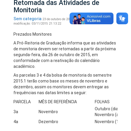
Retomada das Atividades de
Monitoria
Sem categoria
23 de outubro de 2015.
Visualizações: 1496.
Última
modificação: 03/11/2015 21:13:22
Prezados Monitores
A Pró-Reitoria de Graduação informa que as atividades
de monitoria devem ser retomadas a partir da próxima
segunda-feira, dia 26 de outubro de 2015, em
conformidade com a reativação do calendário
acadêmico.
As parcelas 3 e 4 da bolsa de monitoria do semestre
2015.1 terão como base os meses de novembro e
dezembro, assim os monitores devem entregar as
frequências nas datas limites a seguir:
PARCELA
MÊS DE REFERÊNCIA
FOLHAS
Outubro (dias 26 a 
3a
Novembro
Novembro (até o di
4a
Dezembro
Novembro (19 a 30