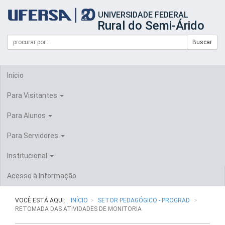
Início
UNIVERSIDADE FEDERAL
do
Rural do Semi-Árido
cabeçalho
do
Campo
Formulário
Buscar
portal
de
da
de
busca
UFERSA
Busca
Início
Para Visitantes
Para Alunos
Para Servidores
Institucional
Acesso à Informação
VOCÊ ESTÁ AQUI:
INÍCIO
SETOR PEDAGÓGICO - PROGRAD
RETOMADA DAS ATIVIDADES DE MONITORIA