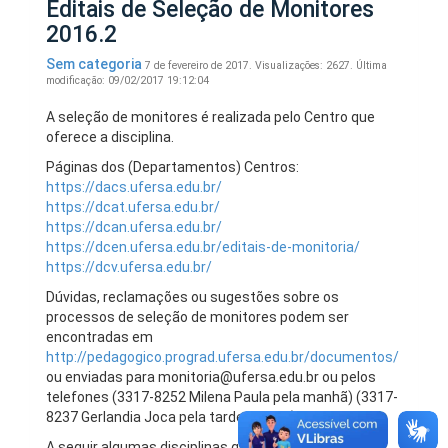
Editais de Seleção de Monitores
2016.2
Sem categoria
7 de fevereiro de 2017.
Visualizações: 2627.
Última
modificação: 09/02/2017 19:12:04
A seleção de monitores é realizada pelo Centro que
oferece a disciplina.
Páginas dos (Departamentos) Centros:
https://dacs.ufersa.edu.br/
https://dcat.ufersa.edu.br/
https://dcan.ufersa.edu.br/
https://dcen.ufersa.edu.br/editais-de-monitoria/
https://dcv.ufersa.edu.br/
Dúvidas, reclamações ou sugestões sobre os
processos de seleção de monitores podem ser
encontradas em
http://pedagogico.prograd.ufersa.edu.br/documentos/
ou enviadas para monitoria@ufersa.edu.br ou pelos
telefones (3317-8252 Milena Paula pela manhã) (3317-
8237 Gerlandia Joca pela tarde e noite).
A seguir algumas disciplinas que estão realizando