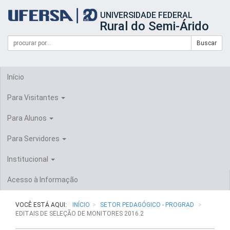
Início
UNIVERSIDADE FEDERAL
do
Rural do Semi-Árido
cabeçalho
do
Campo
Formulário
Buscar
portal
de
da
de
busca
UFERSA
Busca
Início
Para Visitantes
Para Alunos
Para Servidores
Institucional
Acesso à Informação
VOCÊ ESTÁ AQUI:
INÍCIO
SETOR PEDAGÓGICO - PROGRAD
EDITAIS DE SELEÇÃO DE MONITORES 2016.2